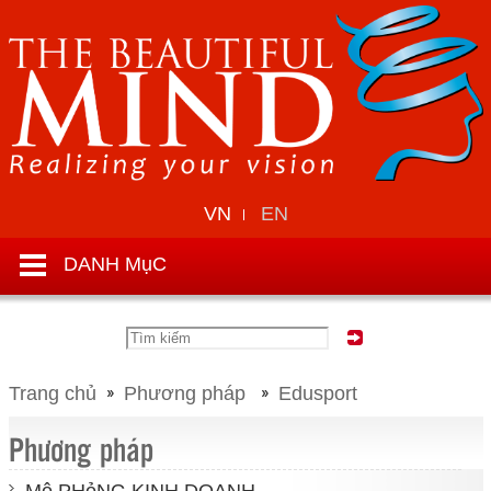
VN
EN
DANH MụC
Trang chủ
Phương pháp
Edusport
Phương pháp
Mô PHỏNG KINH DOANH