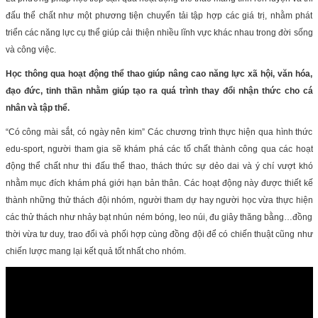
đấu thể chất như một phương tiện chuyển tải tập hợp các giá trị, nhằm phát
triển các năng lực cụ thể giúp cải thiện nhiều lĩnh vực khác nhau trong đời sống
và công việc.
Học thông qua hoạt động thể thao giúp nâng cao năng lực xã hội, văn hóa,
đạo đức, tinh thần nhằm giúp tạo ra quá trình thay đổi nhận thức cho cá
nhân và tập thể.
“Có công mài sắt, có ngày nên kim” Các chương trình thực hiện qua hình thức
edu-sport, người tham gia sẽ khám phá các tố chất thành công qua các hoạt
động thể chất như thi đấu thể thao, thách thức sự dẻo dai và ý chí vượt khó
nhằm mục đích khám phá giới hạn bản thân. Các hoạt động này được thiết kế
thành những thử thách đội nhóm, người tham dự hay người học vừa thực hiện
các thử thách như nhảy bạt nhún ném bóng, leo núi, đu giây thăng bằng…đồng
thời vừa tư duy, trao đổi và phối hợp cùng đồng đội để có chiến thuật cũng như
chiến lược mang lại kết quả tốt nhất cho nhóm.